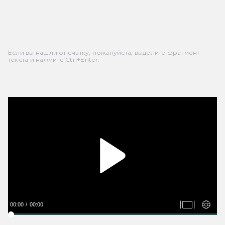
Если вы нашли опечатку, пожалуйста, выделите фрагмент
текста и нажмите Ctrl+Enter.
00:00
00:00