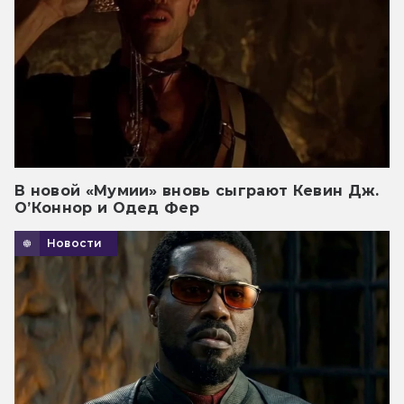
В новой «Мумии» вновь сыграют Кевин Дж.
О’Коннор и Одед Фер
Новости