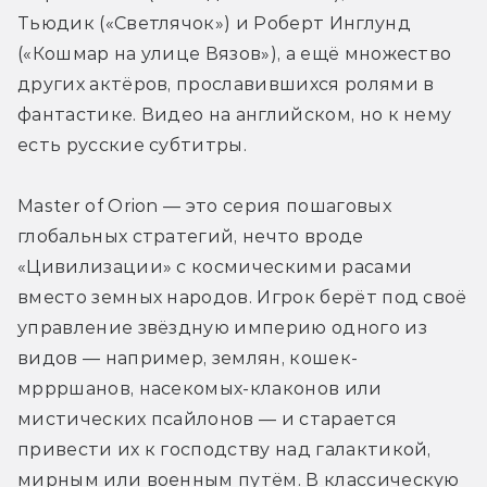
Тьюдик («Светлячок») и Роберт Инглунд 
(«Кошмар на улице Вязов»), а ещё множество 
других актёров, прославившихся ролями в 
фантастике. Видео на английском, но к нему 
есть русские субтитры.
Master of Orion — это серия пошаговых 
глобальных стратегий, нечто вроде 
«Цивилизации» с космическими расами 
вместо земных народов. Игрок берёт под своё 
управление звёздную империю одного из 
видов — например, землян, кошек-
мррршанов, насекомых-клаконов или 
мистических псайлонов — и старается 
привести их к господству над галактикой, 
мирным или военным путём. В классическую 