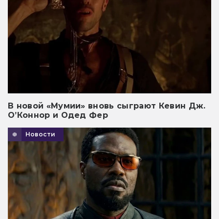
В новой «Мумии» вновь сыграют Кевин Дж.
О’Коннор и Одед Фер
Новости