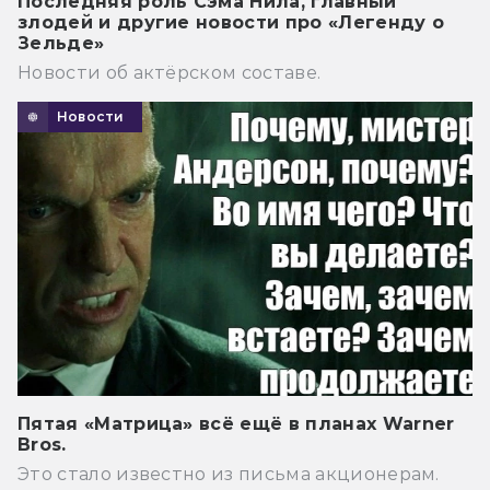
Последняя роль Сэма Нила, главный
злодей и другие новости про «Легенду о
Зельде»
Новости об актёрском составе.
Новости
Пятая «Матрица» всё ещё в планах Warner
Bros.
Это стало известно из письма акционерам.