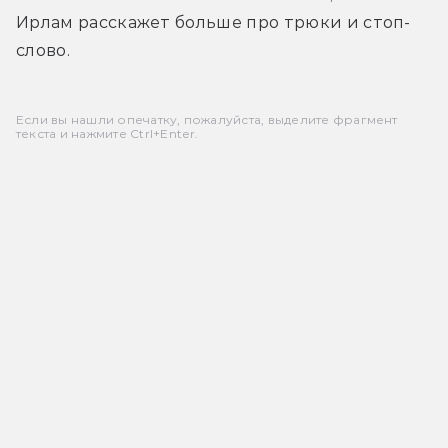
Ирлам расскажет больше про трюки и стоп-
слово.
Если вы нашли опечатку, пожалуйста, выделите фрагмент
текста и нажмите Ctrl+Enter.