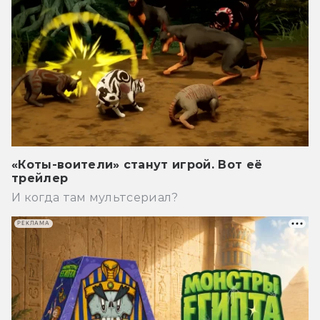
«Коты-воители» станут игрой. Вот её
трейлер
И когда там мультсериал?
РЕКЛАМА