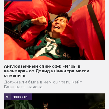
Англоязычный спин-офф «Игры в
кальмара» от Дэвида Финчера могли
отменить
Должна ли была в нем сыграть Кейт
Бланшетт, неясно.
Новости