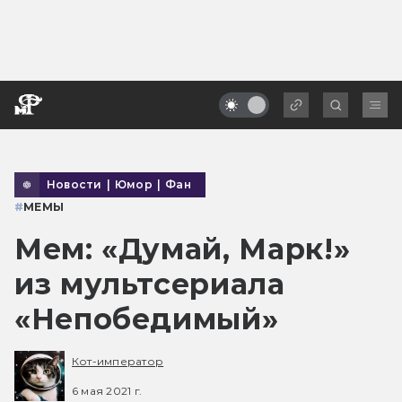
Новости
|
Юмор
|
Фан
#
МЕМЫ
Мем: «Думай, Марк!»
из мультсериала
«Непобедимый»
Кот-император
6 мая 2021 г.