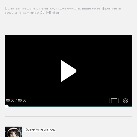
Если вы нашли опечатку, пожалуйста, выделите фрагмент
текста и нажмите Ctrl+Enter.
00:00
00:00
Кот-император