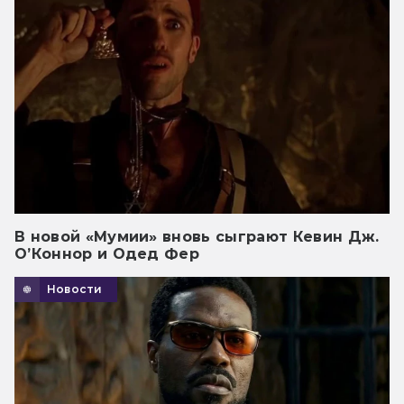
В новой «Мумии» вновь сыграют Кевин Дж.
О’Коннор и Одед Фер
Новости