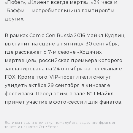
«Побег», «Клиент всегда мертв», «24 часа и 
"Баффи — истребительница вампиров" и 
других.
В рамках Comic Con Russia 2016 Майкл Кудлиц 
выступит на сцене в пятницу, 30 сентября, 
где расскажет о 7-м сезоне «Ходячих 
мертвецов», российская премьера которого 
запланирована на 24 октября на телеканале 
FOX. Кроме того, VIP-посетители смогут 
увидеть актёра 29 сентября в кинозале 
фестиваля. Перед этим, в зале № 1 Майкл 
примет участие в фото-сессии для фанатов.
Если вы нашли опечатку, пожалуйста, выделите фрагмент
текста и нажмите Ctrl+Enter.