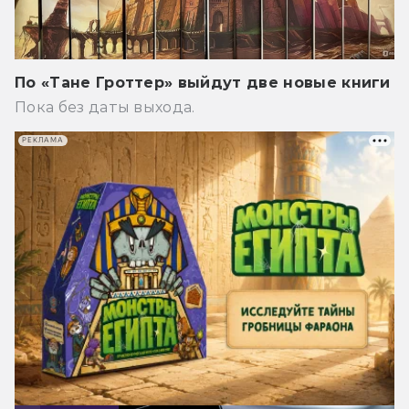
По «Тане Гроттер» выйдут две новые книги
Пока без даты выхода.
РЕКЛАМА