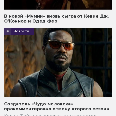
В новой «Мумии» вновь сыграют Кевин Дж.
О’Коннор и Одед Фер
Новости
Создатель «Чудо-человека»
прокомментировал отмену второго сезона
Кевин Файги не виноват, считает автор.