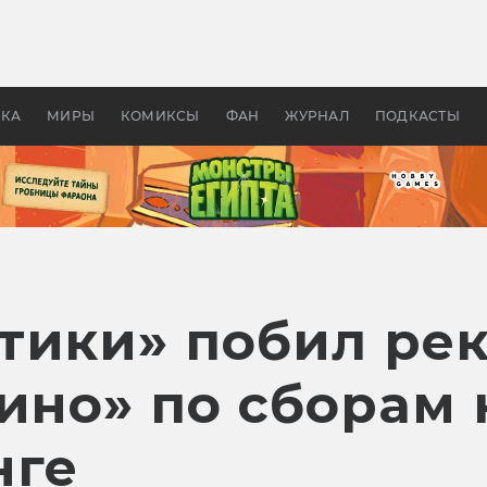
 фильмы смотреть в
Как создавались «Страшил
те 2026? В мире —
фильм, без которого не б
липсис, в России —
бы «Властелина колец»
ие комедии
УКА
МИРЫ
КОМИКСЫ
ФАН
ЖУРНАЛ
ПОДКАСТЫ
тики» побил ре
ино» по сборам 
нге