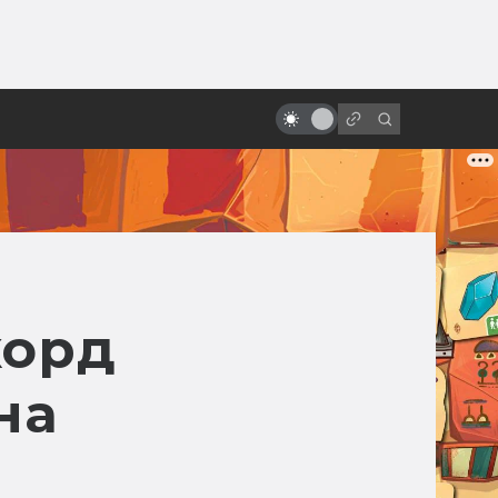
ы»:
«Атаке клонов» — 20 лет! Как
ыло
«Звёздные войны» создавались в
дикой спешке
корд
на