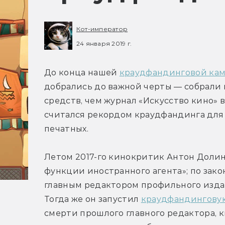
Кот-император
24 января 2019 г.
До конца нашей 
краудфандинговой ка
добрались до важной черты — собрали 
средств, чем журнал «Искусство кино» в
считался рекордом краудфандинга для 
печатных.
Летом 2017-го кинокритик Антон Долин
функции иностранного агента»; по закон
главным редактором профильного издан
Тогда же он запустил 
краудфандингову
смерти прошлого главного редактора, 