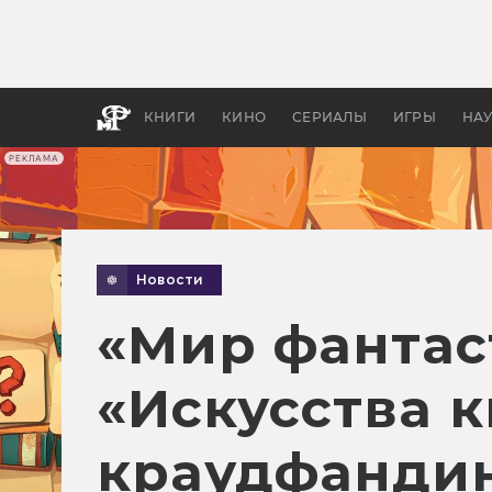
Какие
авгус
апока
детск
КНИГИ
КИНО
СЕРИАЛЫ
ИГРЫ
НА
РЕКЛАМА
Новости
«Мир фантас
«Искусства к
краудфанди