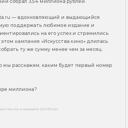
нии собрал 3,54 миллиона рублей.
eta.ru — вдохновляющий и выдающийся 
ямую поддержать любимое издание и 
иентировались на его успех и стремились 
 этом кампания «Искусства кино» длилась 
собрать ту же сумму менее чем за месяц.
о мы расскажем, каким будет первый номер 
тыре миллиона?
т текста и нажмите Ctrl+Enter.