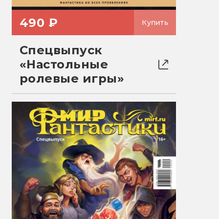
490 ₽
Купить
Спецвыпуск
«Настольные
ролевые игры»