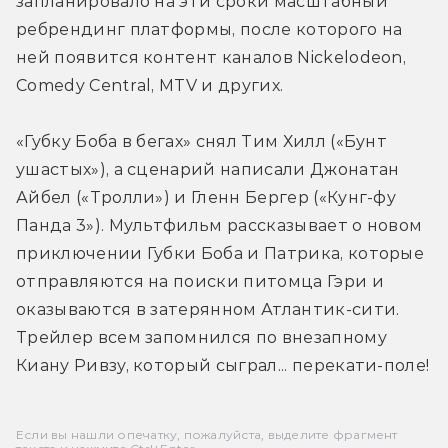
запланировало на эти сроки масштабный 
ребрендинг платформы, после которого на 
ней появится контент каналов Nickelodeon, 
Comedy Central, MTV и других.
«Губку Боба в бегах» снял Тим Хилл («Бунт 
ушастых»), а сценарий написали Джонатан 
Айбел («Тролли») и Гленн Бергер («Кунг-фу 
Панда 3»). Мультфильм рассказывает о новом 
приключении Губки Боба и Патрика, которые 
отправляются на поиски питомца Гэри и 
оказываются в затерянном Атлантик-сити. 
Трейлер всем запомнился по внезапному 
Киану Ривзу, который сыграл... перекати-поле!
Если вы нашли опечатку, пожалуйста, выделите фрагмент