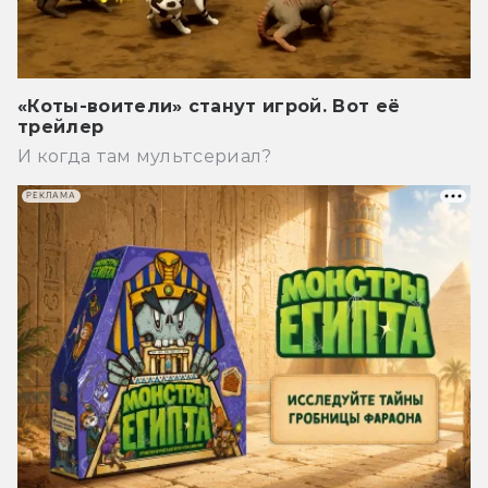
«Коты-воители» станут игрой. Вот её
трейлер
И когда там мультсериал?
РЕКЛАМА