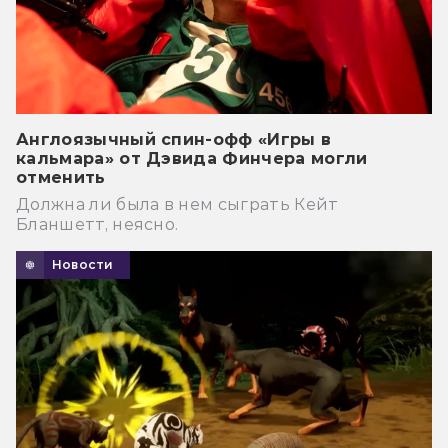
Англоязычный спин-офф «Игры в
кальмара» от Дэвида Финчера могли
отменить
Должна ли была в нем сыграть Кейт
Бланшетт, неясно.
Новости