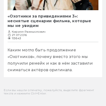
«Охотники за привидениями 3»:
неснятые сценарии фильма, которые
мы не увидим
Кирилл Размыслович
27.07.2016
113843
Каким могло быть продолжение 
«Охотников», почему вместо этого мы 
получили ремейк и как в нём заставили 
сниматься актёров оригинала.
Если вы нашли опечатку, пожалуйста, выделите фрагмент
текста и нажмите Ctrl+Enter.