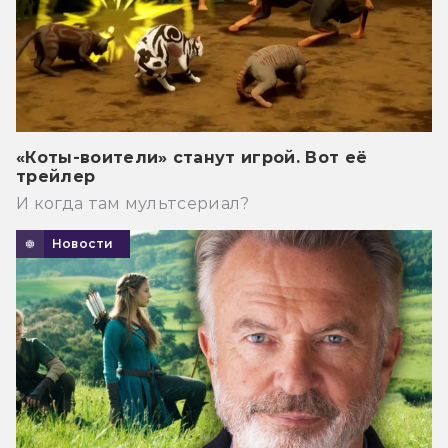
«Коты-воители» станут игрой. Вот её
трейлер
И когда там мультсериал?
Новости