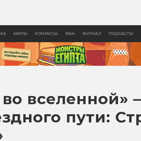
 фильмы смотреть в
Как создавались «Страшил
те 2026? В мире —
фильм, без которого не б
липсис, в России —
бы «Властелина колец»
ие комедии
УКА
МИРЫ
КОМИКСЫ
ФАН
ЖУРНАЛ
ПОДКАСТЫ
 во вселенной» 
ездного пути: С
»