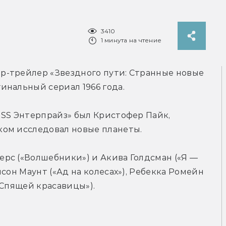
3410
1 минута на чтение
-трейлер «Звездного пути: Странные новые 
инальный сериал 1966 года.
SS Энтерпрайз» был Кристофер Пайк, 
ком исследовал новые планеты.
рс («Волшебники») и Акива Голдсман («Я — 
сон Маунт («Ад на колесах»), Ребекка Ромейн 
 Спящей красавицы»).