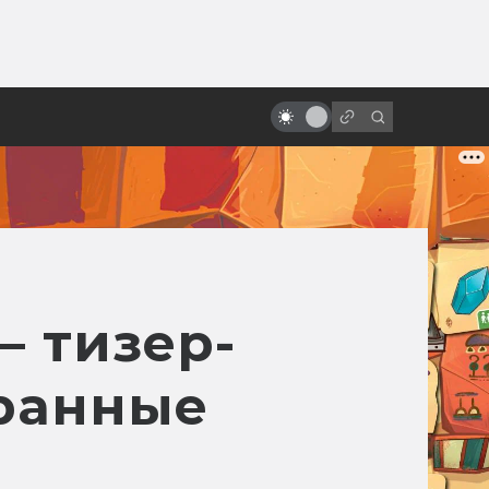
ы»:
ыло
Через вселенные: как работают
Фил Лорд и Кристофер Миллер
— тизер-
транные