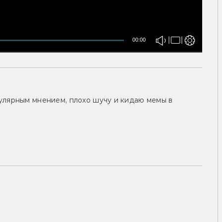
00:00
улярным мнением, плохо шучу и кидаю мемы в