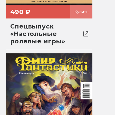
490 ₽
Купить
Спецвыпуск
«Настольные
ролевые игры»