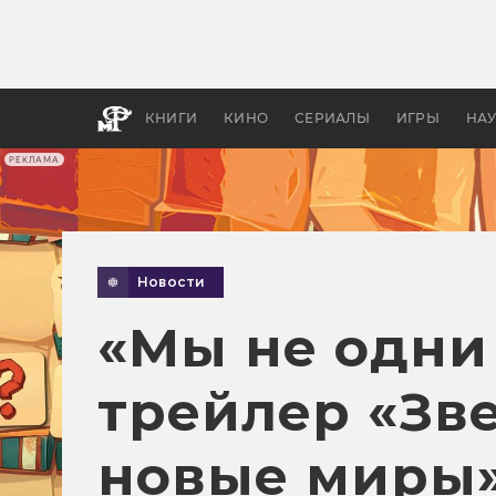
Какие
авгус
апока
детск
КНИГИ
КИНО
СЕРИАЛЫ
ИГРЫ
НА
РЕКЛАМА
Новости
«Мы не одни
трейлер «Зв
новые миры