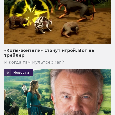
«Коты-воители» станут игрой. Вот её
трейлер
И когда там мультсериал?
Новости