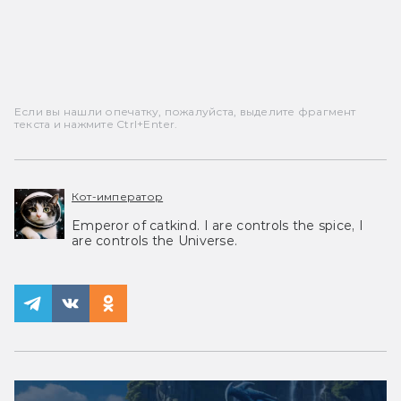
Если вы нашли опечатку, пожалуйста, выделите фрагмент
текста и нажмите Ctrl+Enter.
Кот-император
Emperor of catkind. I are controls the spice, I
are controls the Universe.