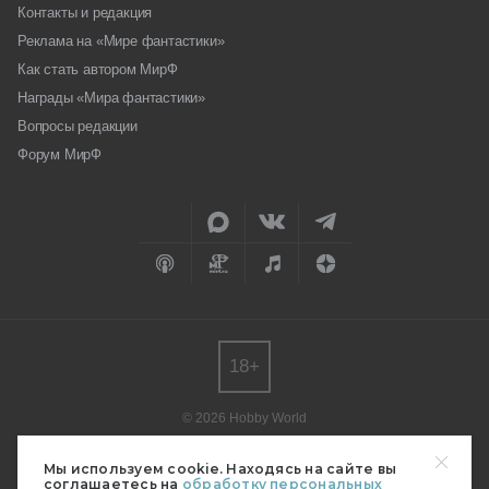
Контакты и редакция
Реклама на «Мире фантастики»
Как стать автором МирФ
Награды «Мира фантастики»
Вопросы редакции
Форум МирФ
18+
© 2026 Hobby World
Любое использование материалов допускается только с согласия
редакции.
Мы используем cookie. Находясь на сайте вы
соглашаетесь на
обработку персональных
Мнение авторов может не совпадать с мнением редакции.