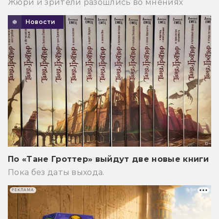
Жюри и зрители разошлись во мнениях
Новости
По «Тане Гроттер» выйдут две новые книги
Пока без даты выхода.
РЕКЛАМА