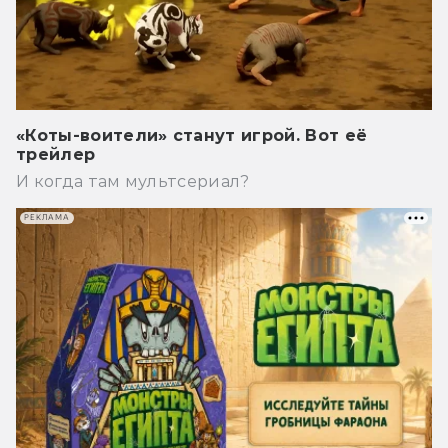
«Коты-воители» станут игрой. Вот её
трейлер
И когда там мультсериал?
РЕКЛАМА