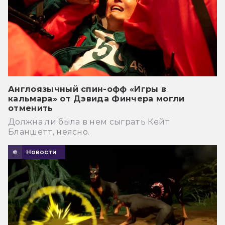
Англоязычный спин-офф «Игры в
кальмара» от Дэвида Финчера могли
отменить
Должна ли была в нем сыграть Кейт
Бланшетт, неясно.
Новости