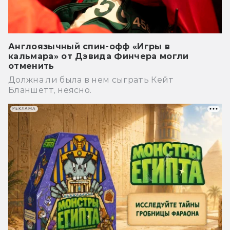
Англоязычный спин-офф «Игры в
кальмара» от Дэвида Финчера могли
отменить
Должна ли была в нем сыграть Кейт
Бланшетт, неясно.
РЕКЛАМА