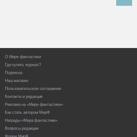
О Мире фантастики
Где купить журнал?
Подписка
Наш магазин
Пользовательское соглашение
Контакты и редакция
Реклама на «Мире фантастики»
Как стать автором МирФ
Награды «Мира фантастики»
Вопросы редакции
Форум МирФ