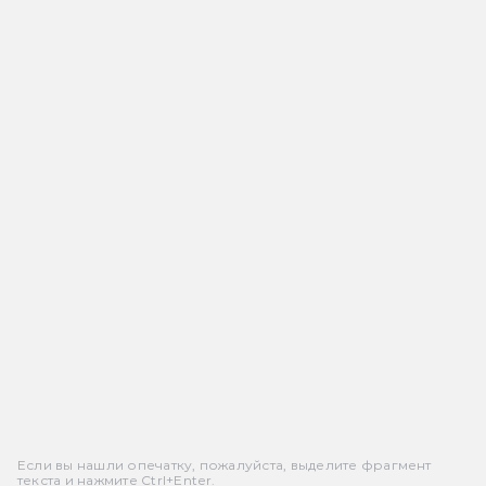
Если вы нашли опечатку, пожалуйста, выделите фрагмент
текста и нажмите Ctrl+Enter.