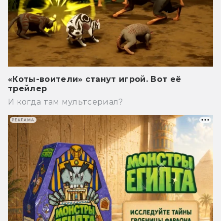
«Коты-воители» станут игрой. Вот её
трейлер
И когда там мультсериал?
РЕКЛАМА