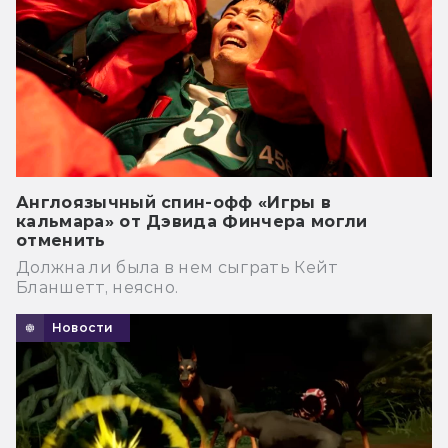
Англоязычный спин-офф «Игры в
кальмара» от Дэвида Финчера могли
отменить
Должна ли была в нем сыграть Кейт
Бланшетт, неясно.
Новости