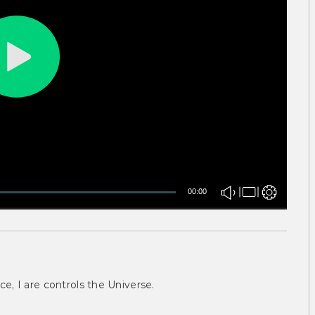
00:00
ce, I are controls the Universe.