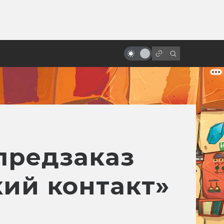
от
«Время первых»: что правда, а
что вымысел
предзаказ
ий контакт»