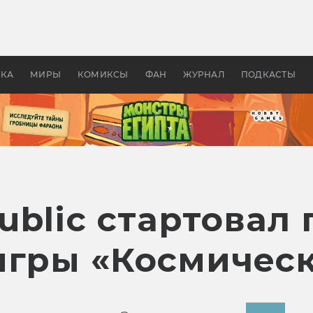
оздавались «Страшилы»:
«Одиссея» Нолана: что эт
, без которого не было
фильм сделал с Гомером и
ластелина колец»
Древней Грецией
УКА
МИРЫ
КОМИКСЫ
ФАН
ЖУРНАЛ
ПОДКАСТЫ
blic стартовал 
игры «Космическ