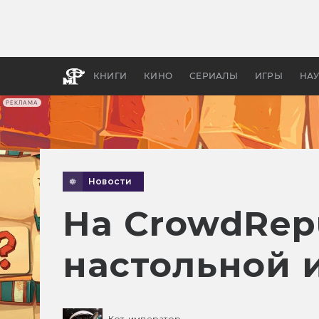
Как с
фильм
бы «В
КНИГИ
КИНО
СЕРИАЛЫ
ИГРЫ
НА
РЕКЛАМА
Новости
На CrowdRepu
настольной 
Кот-император