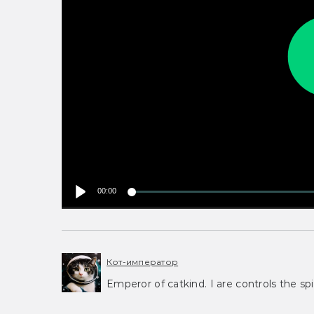
00:00
Кот-император
Emperor of catkind. I are controls the spi