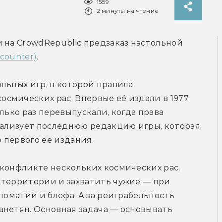
1589
2 минуты на чтение
 на CrowdRepublic предзаказ настольной 
counter)
.
льных игр, в которой правила 
смических рас. Впервые её издали в 1977 
лько раз перевыпускали, когда права 
кализует последнюю редакцию игры, которая 
 первого ее издания.
конфликте нескольких космических рас, 
 территории и захватить чужие — при 
ломатии и блефа. А за реиграбельность 
нетян. Основная задача — основывать 