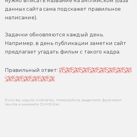
нужно вписать название на английском (база 
данных сайта сама подскажет правильное 
написание).
Задачки обновляются каждый день. 
Например, в день публикации заметки сайт 
предлагает угадать фильм с такого кадра.
Правильный ответ: 
«Реинкарнация» (вписать 
нужно Hereditary). 
Если вы нашли опечатку, пожалуйста, выделите фрагмент
текста и нажмите Ctrl+Enter.