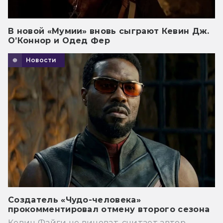
В новой «Мумии» вновь сыграют Кевин Дж.
О’Коннор и Одед Фер
Новости
Создатель «Чудо-человека»
прокомментировал отмену второго сезона
Кевин Файги не виноват, считает автор.