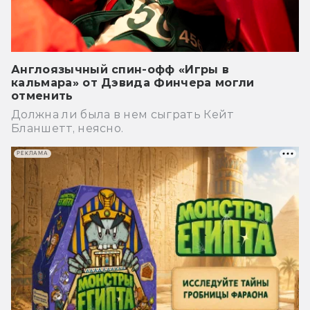
Англоязычный спин-офф «Игры в
кальмара» от Дэвида Финчера могли
отменить
Должна ли была в нем сыграть Кейт
Бланшетт, неясно.
РЕКЛАМА