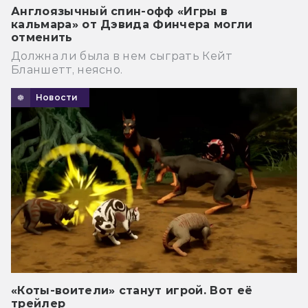
Англоязычный спин-офф «Игры в
кальмара» от Дэвида Финчера могли
отменить
Должна ли была в нем сыграть Кейт
Бланшетт, неясно.
Новости
«Коты-воители» станут игрой. Вот её
трейлер