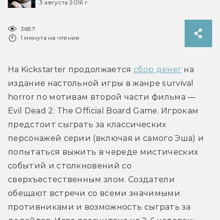
3 августа 2016 г.
3687
1 минута на чтение
На Kickstarter продолжается 
сбор денег
 на 
издание настольной игры в жанре survival 
horror по мотивам второй части фильма — 
Evil Dead 2: The Official Board Game. Игрокам 
предстоит сыграть за классических 
персонажей серии (включая и самого Эша) и 
попытаться выжить в череде мистических 
событий и столкновений со 
сверхъестественным злом. Создатели 
обещают встречи со всеми значимыми 
противниками и возможность сыграть за 