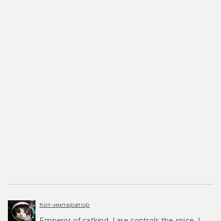
Кот-император
Emperor of catkind. I are controls the spice, I