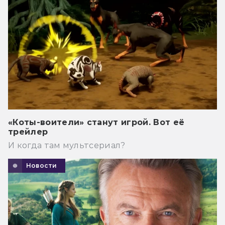
«Коты-воители» станут игрой. Вот её
трейлер
И когда там мультсериал?
Новости