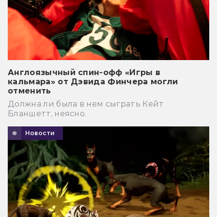
Англоязычный спин-офф «Игры в
кальмара» от Дэвида Финчера могли
отменить
Должна ли была в нем сыграть Кейт
Бланшетт, неясно.
Новости