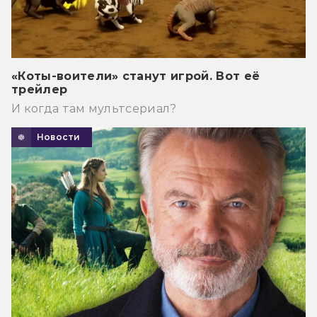
«Коты-воители» станут игрой. Вот её
трейлер
И когда там мультсериал?
Новости