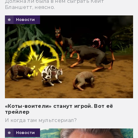
Должна ли была в нем сыграть Кейт
Бланшетт, неясно.
Новости
«Коты-воители» станут игрой. Вот её
трейлер
И когда там мультсериал?
Новости