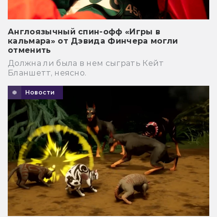
Англоязычный спин-офф «Игры в
кальмара» от Дэвида Финчера могли
отменить
Должна ли была в нем сыграть Кейт
Бланшетт, неясно.
Новости