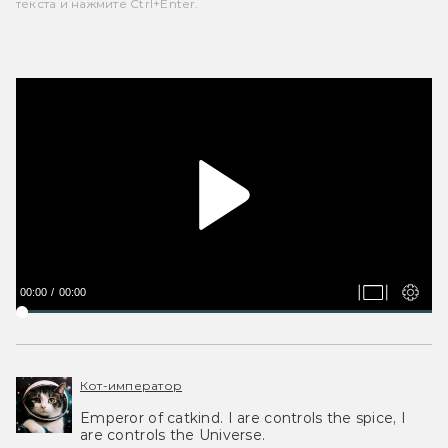
текста и нажмите Ctrl+Enter.
00:00
00:00
Кот-император
Emperor of catkind. I are controls the spice, I
are controls the Universe.