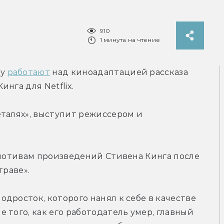
910
1 минута на чтение
у 
работают
 над киноадаптацией рассказа 
нга для Netflix.
талях», выступит режиссером и 
 мотивам произведений Стивена Кинга после 
траве».
дросток, которого нанял к себе в качестве 
того, как его работодатель умер, главный 