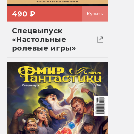
490 ₽
Купить
Спецвыпуск
«Настольные
ролевые игры»