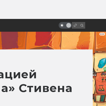
ы»:
ыло
Дэнни Эльфман и его
мистическая музыка
зацией
а» Стивена