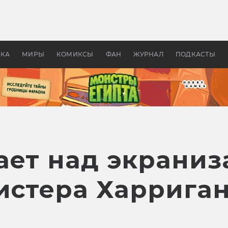
 фильмы смотреть в
Как создавались «Страшил
те 2026? В мире —
фильм, без которого не б
липсис, в России —
бы «Властелина колец»
ие комедии
УКА
МИРЫ
КОМИКСЫ
ФАН
ЖУРНАЛ
ПОДКАСТЫ
тает над экрани
истера Харриган