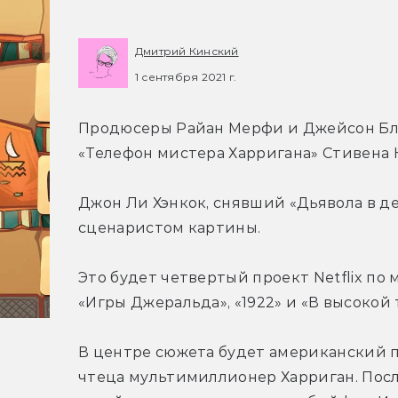
Дмитрий Кинский
1 сентября 2021 г.
Продюсеры Райан Мерфи и Джейсон Бл
«Телефон мистера Харригана» Стивена Ки
Джон Ли Хэнкок, снявший «Дьявола в де
сценаристом картины.
Это будет четвертый проект Netflix по
«Игры Джеральда», «1922» и «В высокой 
В центре сюжета будет американский по
чтеца мультимиллионер Харриган. После 