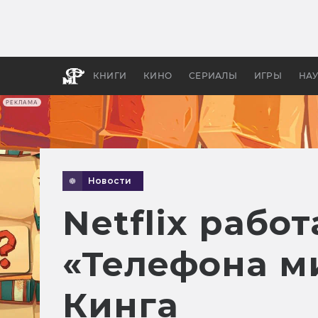
Какие
авгус
апока
детск
КНИГИ
КИНО
СЕРИАЛЫ
ИГРЫ
НА
РЕКЛАМА
Новости
Netflix рабо
«Телефона м
Кинга