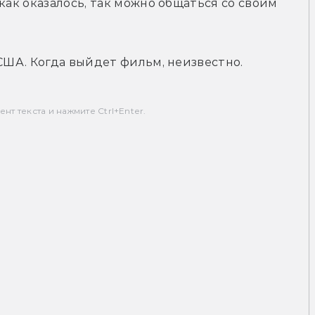
как оказалось, так можно общаться со своим 
 США. Когда выйдет фильм, неизвестно.
т текста и нажмите Ctrl+Enter.