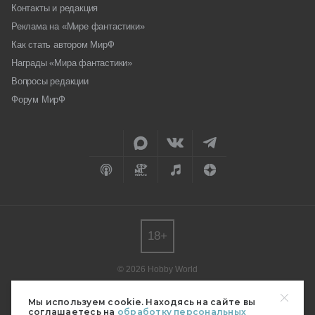
Контакты и редакция
Реклама на «Мире фантастики»
Как стать автором МирФ
Награды «Мира фантастики»
Вопросы редакции
Форум МирФ
18+
© 2026 Hobby World
Любое использование материалов допускается только с согласия
редакции.
Мы используем cookie. Находясь на сайте вы
соглашаетесь на
обработку персональных
Мнение авторов может не совпадать с мнением редакции.