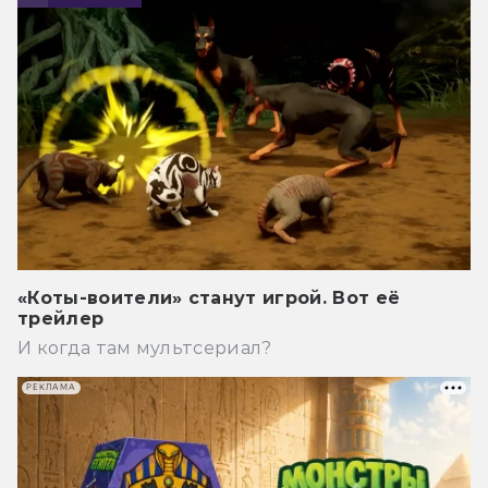
«Коты-воители» станут игрой. Вот её
трейлер
И когда там мультсериал?
РЕКЛАМА