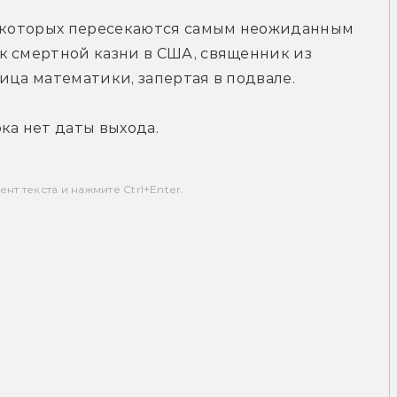
и которых пересекаются самым неожиданным 
к смертной казни в США, священник из 
ица математики, запертая в подвале.
ка нет даты выхода.
т текста и нажмите Ctrl+Enter.