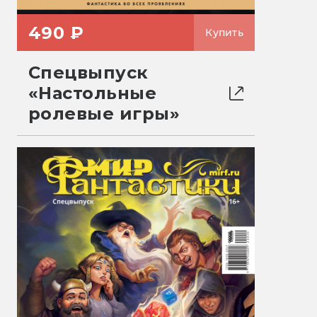
490 ₽
Купить
Спецвыпуск
«Настольные
ролевые игры»