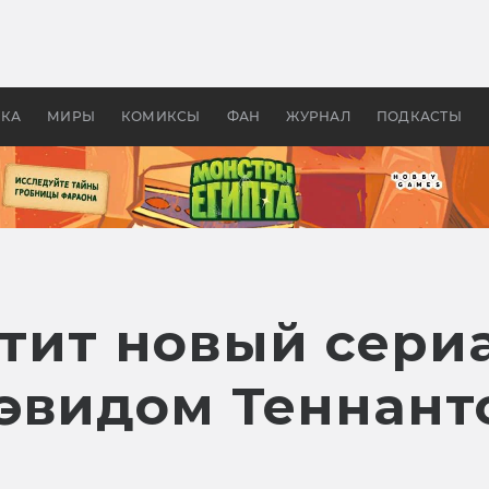
 фильмы смотреть в
Как создавались «Страшил
те 2026? В мире —
фильм, без которого не б
липсис, в России —
бы «Властелина колец»
ие комедии
УКА
МИРЫ
КОМИКСЫ
ФАН
ЖУРНАЛ
ПОДКАСТЫ
стит новый сери
эвидом Теннант