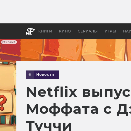
Какие
авгус
апока
детск
КНИГИ
КИНО
СЕРИАЛЫ
ИГРЫ
НА
РЕКЛАМА
Новости
Netflix выпу
Моффата с Д
Туччи