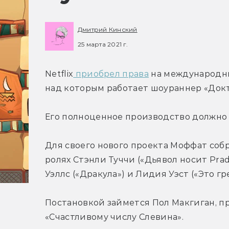
Дмитрий Кинский
25 марта 2021 г.
Netflix
 приобрел права
 на международны
над которым работает шоураннер «Докт
Его полноценное производство должно с
Для своего нового проекта Моффат собр
ролях Стэнли Туччи («Дьявол носит Prad
Уэллс («Дракула») и Лидия Уэст («Это гре
Постановкой займется Пол Макгиган, п
«Счастливому числу Слевина».