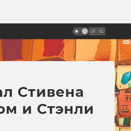
ы»:
«Призрак в доспехах» как
ыло
идеальный киберпанк. 10
главных образов будущего
ал Стивена
ом и Стэнли