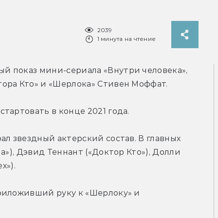
2039
1 минута на чтение
й показ мини-сериала «Внутри человека», 
ора Кто» и «Шерлока» Стивен Моффат.
тартовать в конце 2021 года.
ал звездный актерский состав. В главных 
a»), Дэвид Теннант («Доктор Кто»), Долли 
х»).
риложивший руку к «Шерлоку» и 