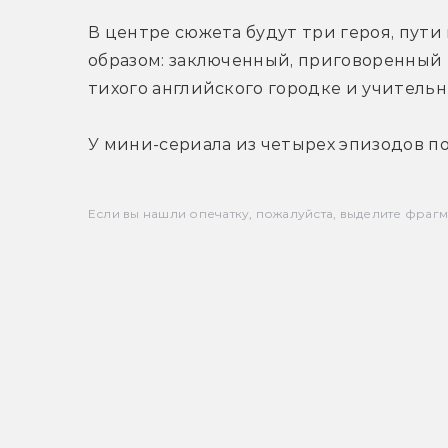
В центре сюжета будут три героя, пут
образом: заключенный, приговоренный 
тихого английского городке и учительн
У мини-сериала из четырех эпизодов по
Если вы нашли опечатку, пожалуйста, выделите фрагмен