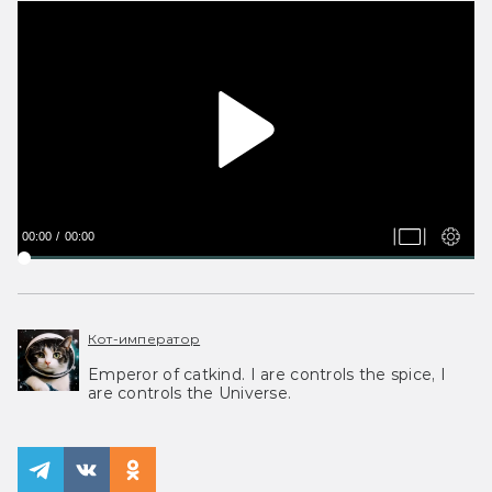
00:00
00:00
Кот-император
Emperor of catkind. I are controls the spice, I
are controls the Universe.