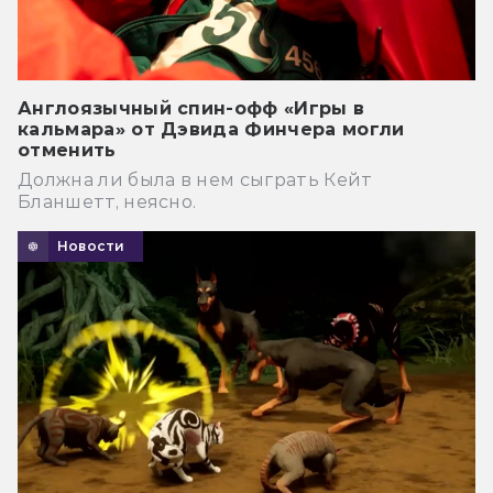
Англоязычный спин-офф «Игры в
кальмара» от Дэвида Финчера могли
отменить
Должна ли была в нем сыграть Кейт
Бланшетт, неясно.
Новости