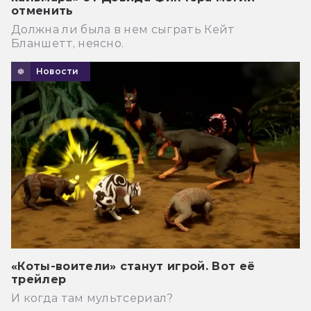
отменить
Должна ли была в нем сыграть Кейт
Бланшетт, неясно.
Новости
«Коты-воители» станут игрой. Вот её
трейлер
И когда там мультсериал?