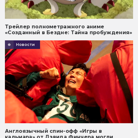
Трейлер полнометражного аниме
«Созданный в Бездне: Тайна пробуждения»
Новости
Англоязычный спин-офф «Игры в
кальмара» от Дэвида Финчера могли