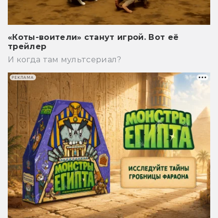
«Коты-воители» станут игрой. Вот её
трейлер
И когда там мультсериал?
РЕКЛАМА