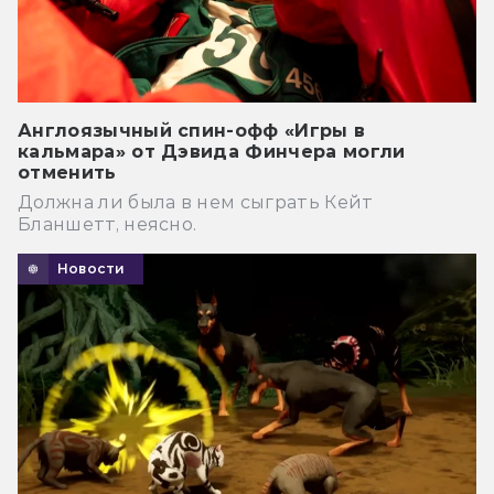
Англоязычный спин-офф «Игры в
кальмара» от Дэвида Финчера могли
отменить
Должна ли была в нем сыграть Кейт
Бланшетт, неясно.
Новости