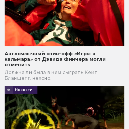
Англоязычный спин-офф «Игры в
кальмара» от Дэвида Финчера могли
отменить
Должна ли была в нем сыграть Кейт
Бланшетт, неясно.
Новости