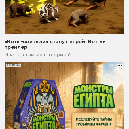
«Коты-воители» станут игрой. Вот её
трейлер
И когда там мультсериал?
РЕКЛАМА