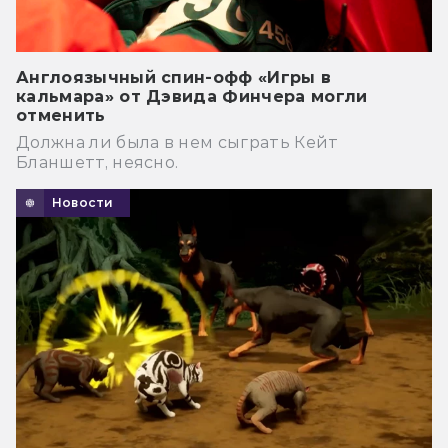
Англоязычный спин-офф «Игры в
кальмара» от Дэвида Финчера могли
отменить
Должна ли была в нем сыграть Кейт
Бланшетт, неясно.
Новости