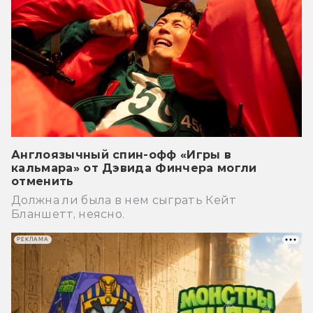
Англоязычный спин-офф «Игры в
кальмара» от Дэвида Финчера могли
отменить
Должна ли была в нем сыграть Кейт
Бланшетт, неясно.
РЕКЛАМА