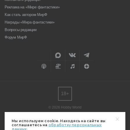
Реклама на «Мире фантастики»
Как стать автором МирФ
Награды «Мира фантастики»
Вопросы редакции
Форум МирФ
18+
© 2026 Hobby World
Любое использование материалов допускается только с согласия
редакции.
Мы используем cookie. Находясь на сайте вы
соглашаетесь на
обработку персональных
Мнение авторов может не совпадать с мнением редакции.
данных.