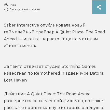
288
1 минута на чтение
Saber Interactive опубликовала новый 
геймплейный трейлер 
A Quiet Place: The Road 
Ahead 
— 
игры от первого лица по мотивам 
«Тихого места». 
За тайтл отвечает студия Stormind Games, 
известная по Remothered и адвенчуре Batora: 
Lost Haven. 
Действие 
A Quiet Place: The Road Ahea
d 
разве
рнется во вселенной фильмов, но сюжет 
расскажет оригинальную историю о девушке 