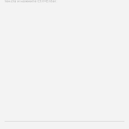
текста и нажмите Ctrl+Enter.