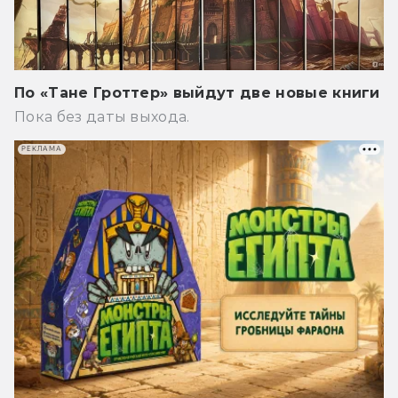
По «Тане Гроттер» выйдут две новые книги
Пока без даты выхода.
РЕКЛАМА