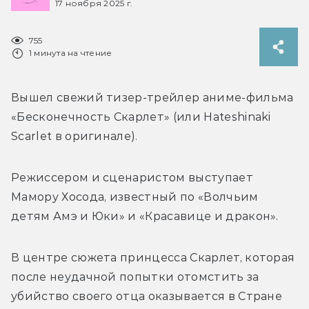
17 ноября 2025 г.
755
1 минута на чтение
Вышел свежий тизер-трейлер аниме-фильма 
«Бесконечность Скарлет» (или 
Hateshinaki 
Scarlet в оригинале).
Режиссером и сценаристом выступает 
Мамору Хосода, известный по «Волчьим 
детям Амэ и Юки» и «Красавице и дракон».
В центре сюжета принцесса Скарлет, которая 
после неудачной попытки отомстить за 
убийство своего отца оказывается в Стране 