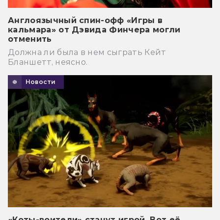
Англоязычный спин-офф «Игры в
кальмара» от Дэвида Финчера могли
отменить
Должна ли была в нем сыграть Кейт
Бланшетт, неясно.
Новости
«Коты-воители» станут игрой. Вот её