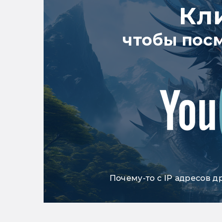
Кл
чтобы пос
Почему-то с IP адресов д