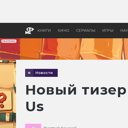
Как с
фильм
бы «В
КНИГИ
КИНО
СЕРИАЛЫ
ИГРЫ
НА
РЕКЛАМА
Новости
Новый тизер 
Us
Дмитрий Кинский