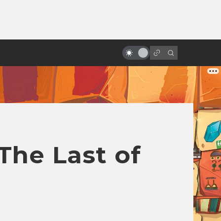
от
«Проклятые» фильмы. Смерть и
мистика на съёмках
he Last of