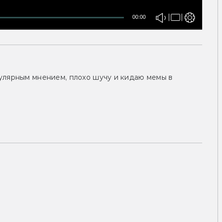
00:00
улярным мнением, плохо шучу и кидаю мемы в