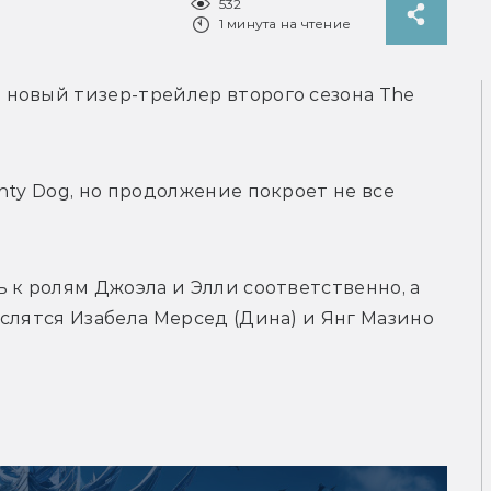
532
1 минута на чтение
новый тизер-трейлер второго сезона The 
hty Dog, но продолжение покроет не все 
 к ролям Джоэла и Элли соответственно, а 
слятся 
Изабела Мерсед (Дина) и 
Янг Мазино 