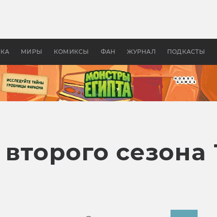
оздавались «Страшилы»:
«Одиссея» Нолана: что эт
, без которого не было
фильм сделал с Гомером и
ластелина колец»
Древней Грецией
УКА
МИРЫ
КОМИКСЫ
ФАН
ЖУРНАЛ
ПОДКАСТЫ
второго сезона T