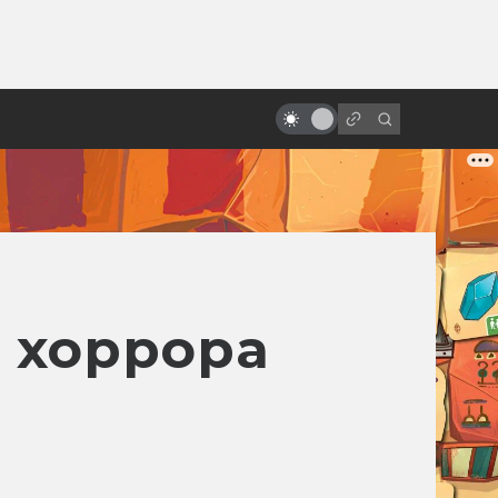
ы»:
10 удивительных научно-
ыло
фантастических мультфильмов
из Европы, которых вы,
возможно, не видели
 хоррора