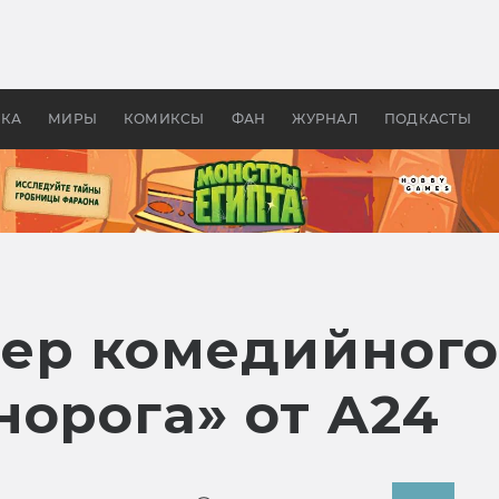
 фильмы смотреть в
Как создавались «Страшил
те 2026? В мире —
фильм, без которого не б
липсис, в России —
бы «Властелина колец»
ие комедии
УКА
МИРЫ
КОМИКСЫ
ФАН
ЖУРНАЛ
ПОДКАСТЫ
ер комедийного
норога» от A24