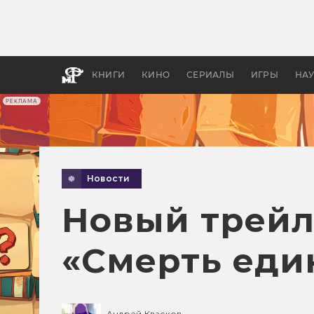
Какие
авгус
апока
детск
КНИГИ
КИНО
СЕРИАЛЫ
ИГРЫ
НА
РЕКЛАМА
Новости
Новый трейл
«Смерть еди
Андрей Квасков