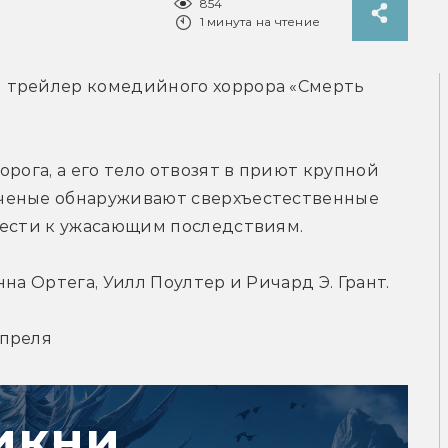
854
1 минута на чтение
 трейлер комедийного хоррора «Смерть 
рога, а его тело отвозят в приют крупной 
ченые обнаруживают сверхъестественные 
вести к ужасающим последствиям.
на Ортега, Уилл Поултер и Ричард Э. Грант.
апреля
икни,