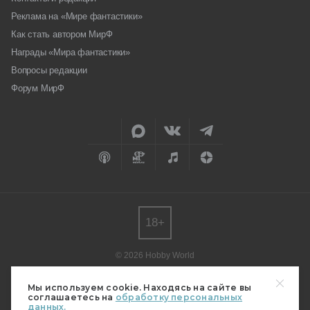
Реклама на «Мире фантастики»
Как стать автором МирФ
Награды «Мира фантастики»
Вопросы редакции
Форум МирФ
18+
© 2026 Hobby World
Любое использование материалов допускается только с согласия
редакции.
Мы используем cookie. Находясь на сайте вы
соглашаетесь на
обработку персональных
Мнение авторов может не совпадать с мнением редакции.
данных.