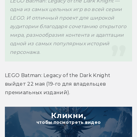
LEGO Batman: Legacy of the Dark Knight — 
одна из самых цельных игр во всей серии 
LEGO. И отличный проект для широкой 
аудитории благодаря сочетанию открытого 
мира, разнообразия контента и адаптации 
одной из самых популярных историй 
персонажа.
LEGO Batman: Legacy of the Dark Knight 
выйдет 22 мая (19-го для владельцев 
премиальных изданий).
Кликни,
чтобы посмотреть видео