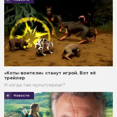
«Коты-воители» станут игрой. Вот её
трейлер
И когда там мультсериал?
Новости