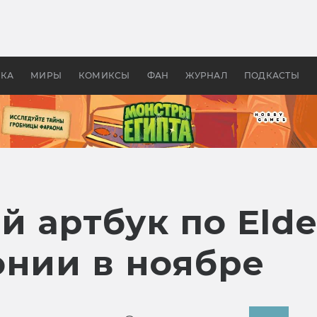
 фильмы смотреть в
Как создавались «Страшил
те 2026? В мире —
фильм, без которого не б
липсис, в России —
бы «Властелина колец»
ие комедии
УКА
МИРЫ
КОМИКСЫ
ФАН
ЖУРНАЛ
ПОДКАСТЫ
 артбук по Elde
онии в ноябре