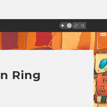
ы»:
«Космическая одиссея 2001
ыло
года»: что с нами сделал этот
фильм за 50 лет
n Ring