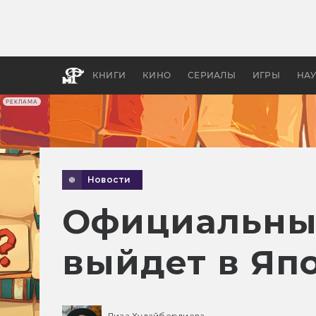
Какие
авгус
апока
детск
КНИГИ
КИНО
СЕРИАЛЫ
ИГРЫ
НА
РЕКЛАМА
Новости
Официальный
выйдет в Яп
Лиза Худайбердиева