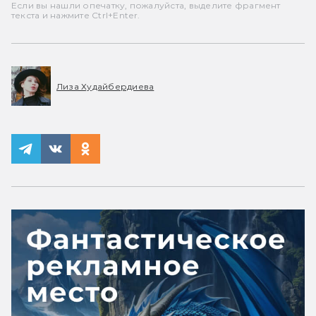
Если вы нашли опечатку, пожалуйста, выделите фрагмент
текста и нажмите Ctrl+Enter.
Лиза Худайбердиева