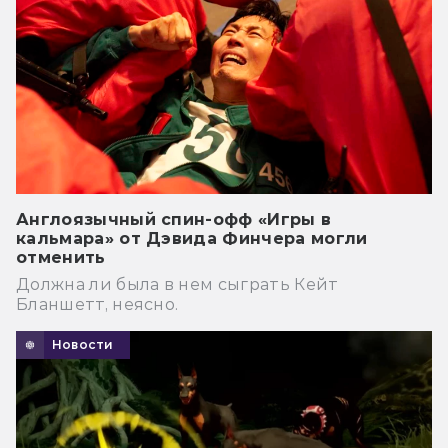
Англоязычный спин-офф «Игры в
кальмара» от Дэвида Финчера могли
отменить
Должна ли была в нем сыграть Кейт
Бланшетт, неясно.
Новости