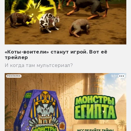
«Коты-воители» станут игрой. Вот её
трейлер
И когда там мультсериал?
РЕКЛАМА