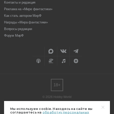
Контакты и редакция
Реклама на «Мире фантастики»
Как стать автором МирФ
Награды «Мира фантастики»
Вопросы редакции
Форум МирФ
18+
© 2026 Hobby World
Любое использование материалов допускается только с согласия
редакции.
Мы используем cookie. Находясь на сайте вы
соглашаетесь на
обработку персональных
Мнение авторов может не совпадать с мнением редакции.