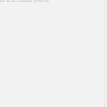
т текста и нажмите Ctrl+Enter.