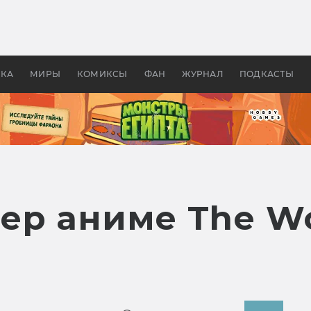
оздавались «Страшилы»:
«Одиссея» Нолана: что эт
, без которого не было
фильм сделал с Гомером и
ластелина колец»
Древней Грецией
УКА
МИРЫ
КОМИКСЫ
ФАН
ЖУРНАЛ
ПОДКАСТЫ
ер аниме The Wo