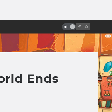
от
Помянем киновселенную DC: все
фильмы от худшего к лучшему
rld Ends