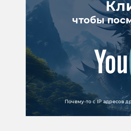
Кл
чтобы пос
Почему-то с IP адресов д