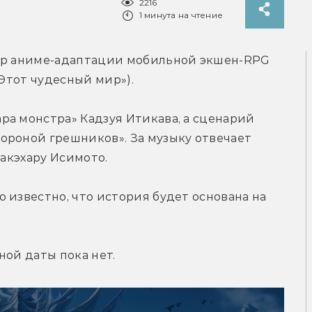
2216
1 минута на чтение
ер аниме-адаптации мобильной экшен-RPG 
«Этот чудесный мир»).
а монстра» Кадзуя Итикава, а сценарий 
ороной грешников». За музыку отвечает 
 Такэхару Исимото.
 известно, что история будет основана на 
ной даты пока нет.