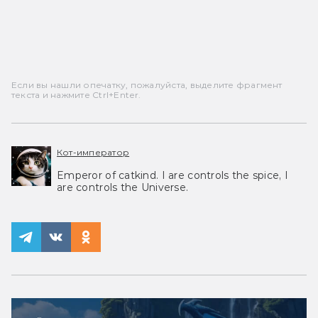
Если вы нашли опечатку, пожалуйста, выделите фрагмент
текста и нажмите Ctrl+Enter.
Кот-император
Emperor of catkind. I are controls the spice, I
are controls the Universe.