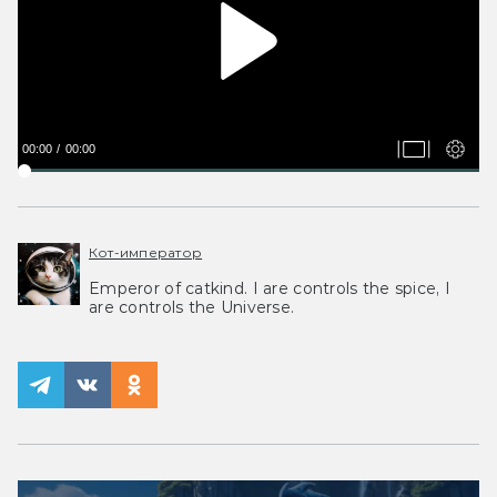
00:00
00:00
Кот-император
Emperor of catkind. I are controls the spice, I
are controls the Universe.