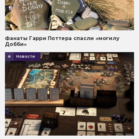
Фанаты Гарри Поттера спасли «могилу
Добби»
Новости