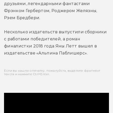
друзьями, легендарными фантастами 
Фрэнком Гербертом, Роджером Желязны, 
Рэем Бредбери.
Несколько издательств выпустили сборники 
с работами победителей, а роман 
финалистки 2018 года Яны Летт вышел в 
издательстве «Альпина Паблишерс».
Если вы нашли опечатку, пожалуйста, выделите фрагмент
текста и нажмите Ctrl+Enter.