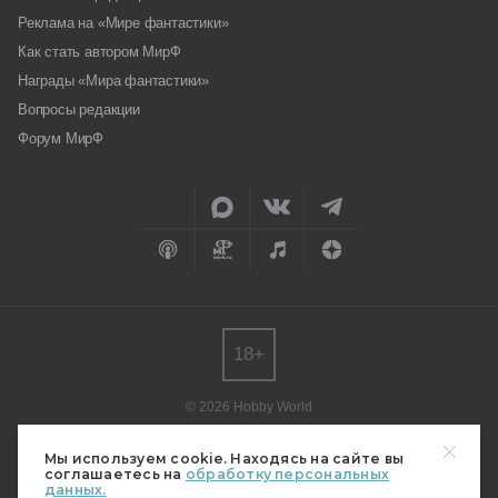
Реклама на «Мире фантастики»
Как стать автором МирФ
Награды «Мира фантастики»
Вопросы редакции
Форум МирФ
18+
© 2026 Hobby World
Любое использование материалов допускается только с согласия
редакции.
Мы используем cookie. Находясь на сайте вы
соглашаетесь на
обработку персональных
Мнение авторов может не совпадать с мнением редакции.
данных.