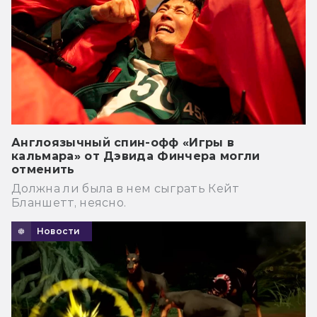
Англоязычный спин-офф «Игры в
кальмара» от Дэвида Финчера могли
отменить
Должна ли была в нем сыграть Кейт
Бланшетт, неясно.
Новости