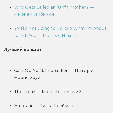
Who Gets Called an ‘Unfit’ Mother? — 
Мириам Либикки
You’re Not Going to Believe What I’m About 
to Tell You — Мэттью Инман
Лучший ваншот
Coin-Op No. 8: Infatuation — Питер и 
Мария Хоуи
The Freak — Мэтт Лесневский
Minotäar — Лисса Трейман