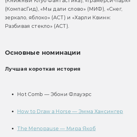
(Книжный Клуб Фантастика), «Грамерси-парк» 
(КомпасГид), «Мы дали слово» (МИФ), «Снег, 
зеркало, яблоко» (АСТ) и «Харли Квинн: 
Разбивая стекло» (АСТ).
Основные номинации
Лучшая короткая история
Hot Comb — Эбони Флауэрс
How to Draw a Horse — Эмма Хансингер
The Menopause — Мира Якоб