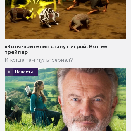
«Коты-воители» станут игрой. Вот её
трейлер
И когда там мультсериал?
Новости