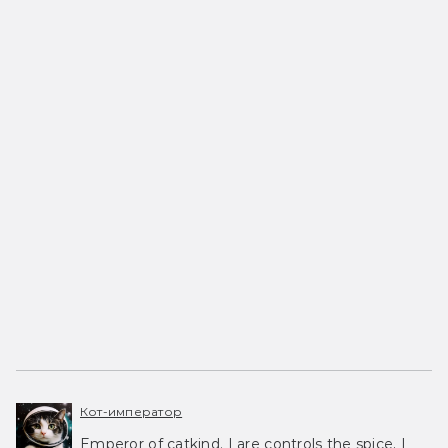
Кот-император
Emperor of catkind. I are controls the spice, I