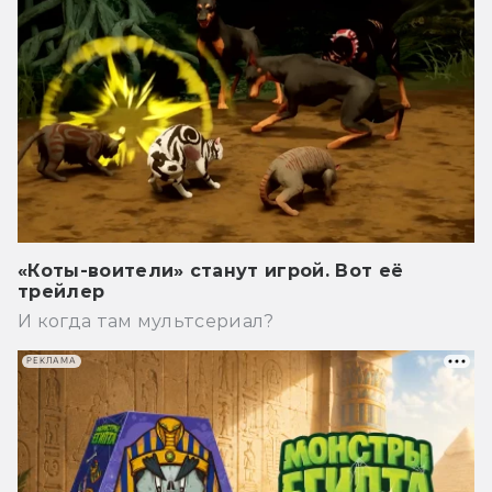
«Коты-воители» станут игрой. Вот её
трейлер
И когда там мультсериал?
РЕКЛАМА