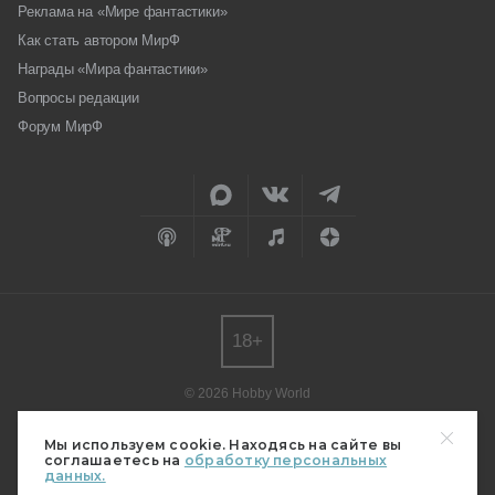
Реклама на «Мире фантастики»
Как стать автором МирФ
Награды «Мира фантастики»
Вопросы редакции
Форум МирФ
18+
© 2026 Hobby World
Любое использование материалов допускается только с согласия
редакции.
Мы используем cookie. Находясь на сайте вы
соглашаетесь на
обработку персональных
Мнение авторов может не совпадать с мнением редакции.
данных.
Свидетельство о регистрации СМИ серия Эл № ФС77-82485