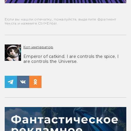
Если вы нашли опечатку, пожалуйста, выделите фрагмент
текста и нажмите Ctrl+Enter.
Кот-император
Emperor of catkind. I are controls the spice, I
are controls the Universe.