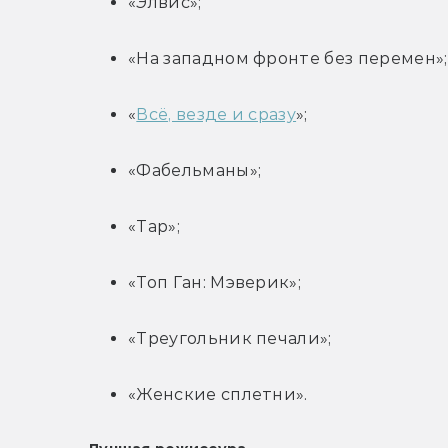
«Элвис»;
«На западном фронте без перемен»;
«
Всё, везде и сразу
»;
«Фабельманы»;
«Тар»;
«Топ Ган: Мэверик»;
«Треугольник печали»;
«Женские сплетни».