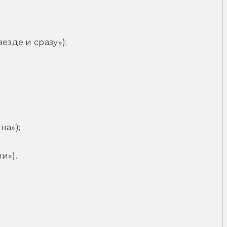
езде и сразу»);
а»);
и»).