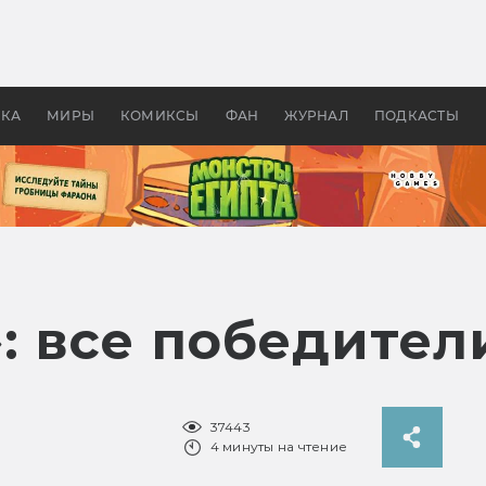
оздавались «Страшилы»:
«Одиссея» Нолана: что эт
, без которого не было
фильм сделал с Гомером и
ластелина колец»
Древней Грецией
УКА
МИРЫ
КОМИКСЫ
ФАН
ЖУРНАЛ
ПОДКАСТЫ
: все победител
37443
4 минуты на чтение