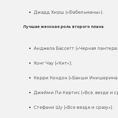
Джадд Хирш («Фабельманы»).
Лучшая женская роль второго плана
Анджела Бассетт («Черная пантера:
Хонг Чау («Кит»);
Керри Кондон («Банши Инишерина»
Джейми Ли Кертис («Всё, везде и ср
Стефани Шу («Все везде и сразу»).