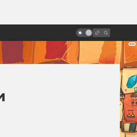
от
«Чёрный котёл»: хроника неудач
тёмного фэнтези от Disney
и