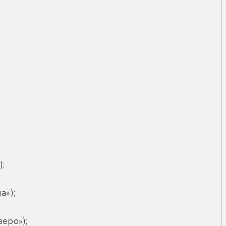
;
а»);
еро»);