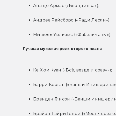
Ана де Армас («Блондинка»);
Андреа Райсборо («Ради Лесли»);
Мишель Уильямс («Фабельманы»).
Лучшая мужская роль второго плана
Ке Хюи Куан («Всё, везде и сразу»);
Барри Кеоган («Банши Инишерина»)
Брендан Глисон («Банши Инишерин
Брайан Тайри Генри («Мост через оз