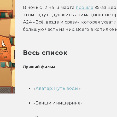
В ночь с 12 на 13 марта 
прошла
 95-ая це
этом году отдувались анимационные пр
А24 «Всё, везде и сразу», которая ухват
большую часть из них. Всего в копилке 
Весь список
Лучший фильм
«
Аватар: Путь воды
»;
«Банши Инишерина»;