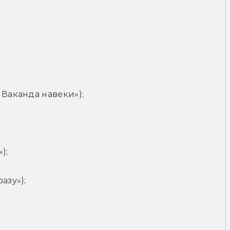
 Ваканда навеки»);
);
азу»);