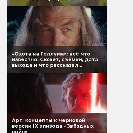
перевели
«Охота на Голлума»: всё что
известно. Сюжет, съёмки, дата
выхода и что рассказал
Гэндальф
Арт: концепты к черновой
версии IX эпизода «Звёздных
войн»