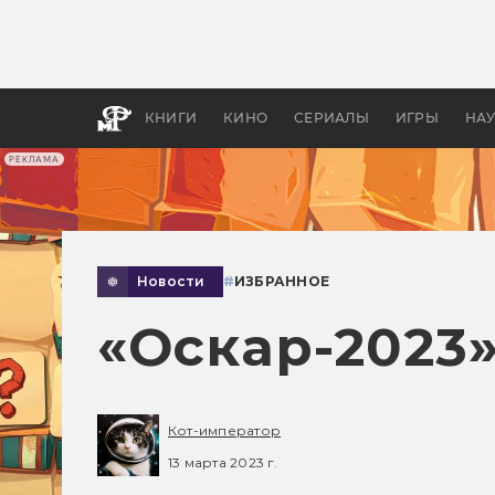
Как с
фильм
бы «В
КНИГИ
КИНО
СЕРИАЛЫ
ИГРЫ
НА
РЕКЛАМА
Новости
#
ИЗБРАННОЕ
«Оскар-2023»
Кот-император
13 марта 2023 г.