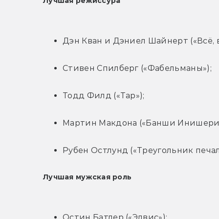
Лучшая режиссура
Дэн Кван и Дэниел Шайнерт («Всё, в
Стивен Спилберг («Фабельманы»);
Тодд Филд («Тар»);
Мартин Макдона («Банши Инишерин
Рубен Остлунд («Треугольник печал
Лучшая мужская роль
Остин Батлер («Элвис»);