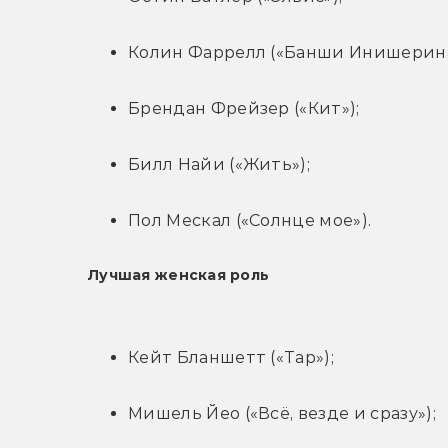
Колин Фаррелл («Банши Инишерина
Брендан Фрейзер («Кит»);
Билл Найи («Жить»);
Пол Мескал («Солнце мое»).
Лучшая женская роль
Кейт Бланшетт («Тар»);
Мишель Йео («Всё, везде и сразу»);