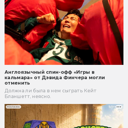
Англоязычный спин-офф «Игры в
кальмара» от Дэвида Финчера могли
отменить
Должна ли была в нем сыграть Кейт
Бланшетт, неясно.
РЕКЛАМА