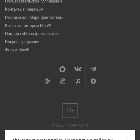
Пользовательское соглашение
Контакты и редакция
Реклама на «Мире фантастики»
Как стать автором МирФ
Награды «Мира фантастики»
Вопросы редакции
Форум МирФ
18+
© 2026 Hobby World
Любое использование материалов допускается только с согласия
редакции.
Мы используем cookie. Находясь на сайте вы