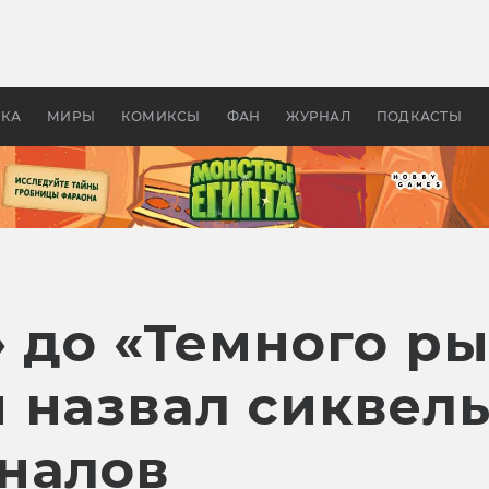
 фильмы смотреть в
Как создавались «Страшил
те 2026? В мире —
фильм, без которого не б
липсис, в России —
бы «Властелина колец»
ие комедии
УКА
МИРЫ
КОМИКСЫ
ФАН
ЖУРНАЛ
ПОДКАСТЫ
 до «Темного ры
 назвал сиквелы
налов