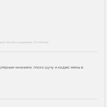
т текста и нажмите Ctrl+Enter.
улярным мнением, плохо шучу и кидаю мемы в