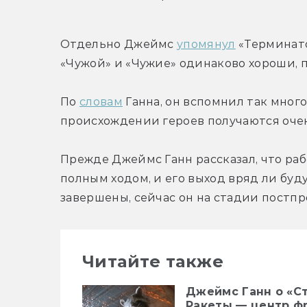
Отдельно Джеймс 
упомянул
 «Терминато
«Чужой» и «Чужие» одинаково хороши, п
По 
словам
 Ганна, он вспомнил так много
происхождении героев получаются оче
Прежде Джеймс Ганн рассказал, что ра
полным ходом, и его выход вряд ли буд
завершены, сейчас он на стадии постп
Читайте также
Джеймс Ганн о «С
Ракеты — центр ф