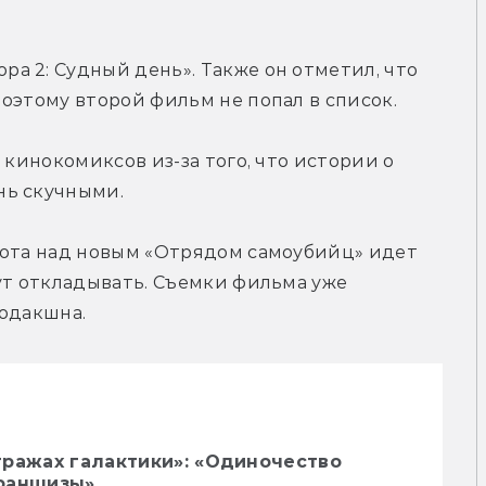
ра 2: Судный день». Также он отметил, что 
оэтому второй фильм не попал в список.
 кинокомиксов из-за того, что истории о 
нь скучными.
бота над новым «Отрядом самоубийц» идет 
ут откладывать. Съемки фильма уже 
родакшна.
тражах галактики»: «Одиночество
раншизы»