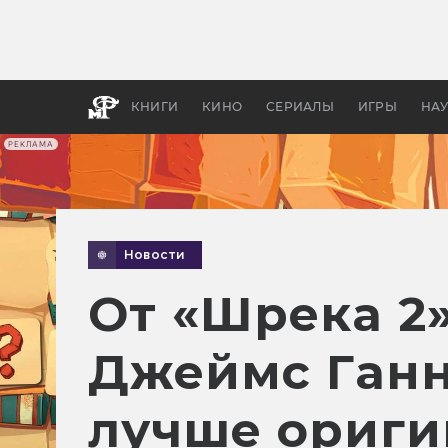
Какие
авгус
апока
детск
КНИГИ
КИНО
СЕРИАЛЫ
ИГРЫ
НА
РЕКЛАМА
Новости
От «Шрека 2»
Джеймс Ганн
лучше ориги