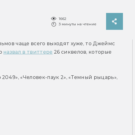
1662
3 минуты на чтение
ьмов чаще всего выходят хуже, то Джеймс 
р 
назвал в твиттере
 26 сиквелов, которые 
2049», «Человек-паук 2», «Темный рыцарь», 