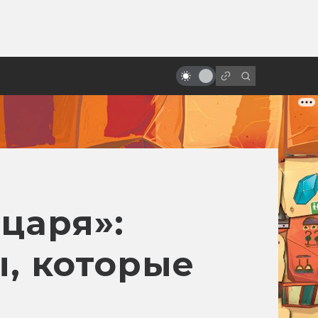
ы»:
ыло
Следуй за кроликом: история
создания «Донни Дарко»
царя»:
, которые